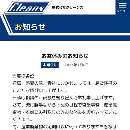
株式会社クリーンズ
お知らせ
お盆休みのお知らせ
お知らせ
2026年7月8日
お客様各位
拝啓 盛夏の候、貴社におかれましては一層ご隆盛の
こととお慶び申し上げます。
日頃は格段のご愛顧を賜り謹んでお礼申し上げます。
さて、誠に勝手ながら下記の日程で
営業事務・産業廃
棄物・不燃ごみ引取りのみお盆休み
を実施させていた
だきます。
尚、産業廃棄物の定期回収に伺っておりますお客様は